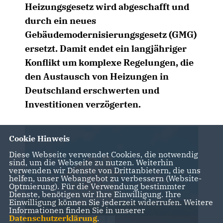
Heizungsgesetz wird abgeschafft und
durch ein neues
Gebäudemodernisierungsgesetz (GMG)
ersetzt. Damit endet ein langjähriger
Konflikt um komplexe Regelungen, die
den Austausch von Heizungen in
Deutschland erschwerten und
Investitionen verzögerten.
Cookie Hinweis
Diese Webseite verwendet Cookies, die notwendig
sind, um die Webseite zu nutzen. Weiterhin
verwenden wir Dienste von Drittanbietern, die uns
helfen, unser Webangebot zu verbessern (Website-
Optmierung). Für die Verwendung bestimmter
Dienste, benötigen wir Ihre Einwilligung. Ihre
Einwilligung können Sie jederzeit widerrufen. Weitere
Informationen finden Sie in unserer
Datenschutzerklärung
.