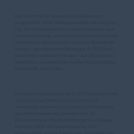
Das Gesetz bleibe demnach am Klimaschutz
ausgerichtet: Neue Heizungen sollen überwiegend
CO₂-frei betrieben werden, fossile Heizungen sind
weiterhin zulässig, müssen jedoch sukzessive einen
wachsenden Anteil klimafreundlicher Brennstoffe
nutzen – die sogenannte Biotreppe. Ab 2028 wird
zudem eine moderate Grüngas- und Grünölquote
eingeführt, um zusätzliche Anreize für nachhaltige
Brennstoffe zu schaffen.
Für kleinere Gemeinden bis 15.000 Einwohner wird
die kommunale Wärmeplanung erheblich
vereinfacht, während der Ausbau von Fernwärme-
und Nahwärmenetzen gestärkt wird. Die
Finanzierung der Bundesförderung für effiziente
Gebäude (BEG) wird mindestens bis 2029
sichergestellt, sodass Eigentümer, Handwerk und