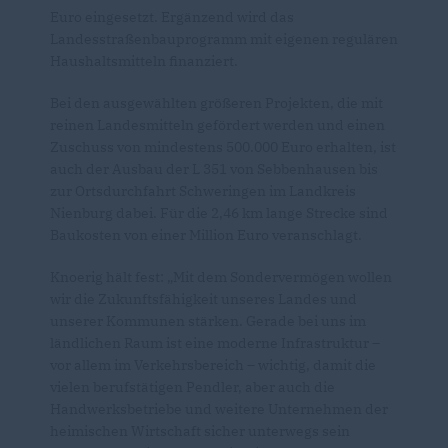
Euro eingesetzt. Ergänzend wird das
Landesstraßenbauprogramm mit eigenen regulären
Haushaltsmitteln finanziert.
Bei den ausgewählten größeren Projekten, die mit
reinen Landesmitteln gefördert werden und einen
Zuschuss von mindestens 500.000 Euro erhalten, ist
auch der Ausbau der L 351 von Sebbenhausen bis
zur Ortsdurchfahrt Schweringen im Landkreis
Nienburg dabei. Für die 2,46 km lange Strecke sind
Baukosten von einer Million Euro veranschlagt.
Knoerig hält fest: „Mit dem Sondervermögen wollen
wir die Zukunftsfähigkeit unseres Landes und
unserer Kommunen stärken. Gerade bei uns im
ländlichen Raum ist eine moderne Infrastruktur –
vor allem im Verkehrsbereich – wichtig, damit die
vielen berufstätigen Pendler, aber auch die
Handwerksbetriebe und weitere Unternehmen der
heimischen Wirtschaft sicher unterwegs sein