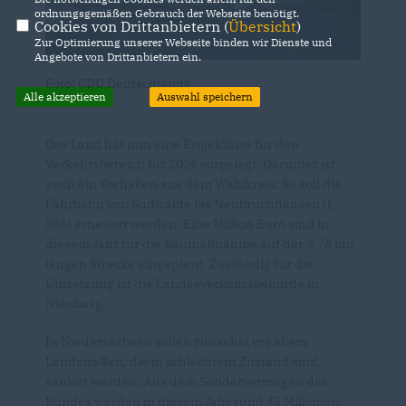
ordnungsgemäßen Gebrauch der Webseite benötigt.
Cookies von Drittanbietern (
Übersicht
)
Zur Optimierung unserer Webseite binden wir Dienste und
Angebote von Drittanbietern ein.
Foto: CDU Deutschlands
Alle akzeptieren
Auswahl speichern
Das Land hat nun eine Projektliste für den
Verkehrsbereich für 2026 vorgelegt. Darunter ist
auch ein Vorhaben aus dem Wahlkreis: So soll die
Fahrbahn von Sudwalde bis Neubruchhausen (L
356) erneuert werden. Eine Million Euro sind in
diesem Jahr für die Baumaßnahme auf der 3,76 km
langen Strecke eingeplant. Zuständig für die
Umsetzung ist die Landesverkehrsbehörde in
Nienburg.
In Niedersachsen sollen zunächst vor allem
Landstraßen, die in schlechtem Zustand sind,
saniert werden. Aus dem Sondervermögen des
Bundes werden in diesem Jahr rund 45 Millionen