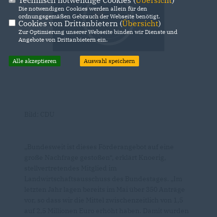
Technisch notwendige Cookies (
Übersicht
)
Die notwendigen Cookies werden allein für den
ordnungsgemäßen Gebrauch der Webseite benötigt.
Cookies von Drittanbietern (
Übersicht
)
Zur Optimierung unserer Webseite binden wir Dienste und
Angebote von Drittanbietern ein.
Alle akzeptieren
Auswahl speichern
Bild: CDU
Bundesweit ist dieses Förderangebot auf eine
große Nachfrage gestoßen“, erklärt Knoerig,
stellvertretendes Mitglied im
Landwirtschaftsausschuss des Bundestages. „Im
letzten Jahr lagen bereits im Mai über 350 Anträge
vor, so dass wir die Mittel zwischenzeitlich von 1,5
auf 2,5 Millionen Euro erhöht haben. Damit wurden