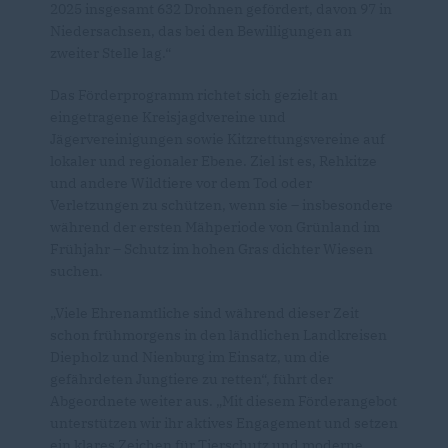
2025 insgesamt 632 Drohnen gefördert, davon 97 in
Niedersachsen, das bei den Bewilligungen an
zweiter Stelle lag.“
Das Förderprogramm richtet sich gezielt an
eingetragene Kreisjagdvereine und
Jägervereinigungen sowie Kitzrettungsvereine auf
lokaler und regionaler Ebene. Ziel ist es, Rehkitze
und andere Wildtiere vor dem Tod oder
Verletzungen zu schützen, wenn sie – insbesondere
während der ersten Mähperiode von Grünland im
Frühjahr – Schutz im hohen Gras dichter Wiesen
suchen.
Viele Ehrenamtliche sind während dieser Zeit
schon frühmorgens in den ländlichen Landkreisen
Diepholz und Nienburg im Einsatz, um die
gefährdeten Jungtiere zu retten“, führt der
Abgeordnete weiter aus. „Mit diesem Förderangebot
unterstützen wir ihr aktives Engagement und setzen
ein klares Zeichen für Tierschutz und moderne