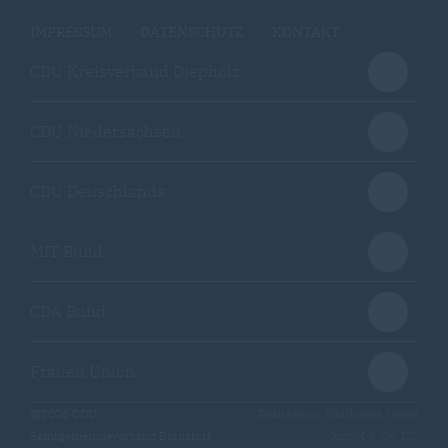
IMPRESSUM
DATENSCHUTZ
KONTAKT
CDU Kreisverband Diepholz
CDU Niedersachsen
CDU Deuschlands
MIT Bund
CDA Bund
Frauen Union
@2026 CDU
Realisation: Sharkness Media
Samtgemeindeverband Barnstorf
GmbH & Co. KG