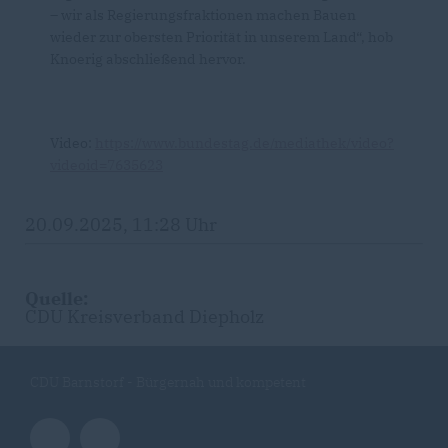
– wir als Regierungsfraktionen machen Bauen
wieder zur obersten Priorität in unserem Land“, hob
Knoerig abschließend hervor.
Video:
https://www.bundestag.de/mediathek/video?
videoid=7635623
20.09.2025, 11:28 Uhr
Quelle:
CDU Kreisverband Diepholz
CDU Barnstorf - Bürgernah und kompetent