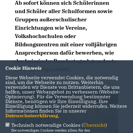
Ab sofort können sich Schülerinnen
und Schüler aller Schulformen sowie
Gruppen außerschulischer
Einrichtungen wie Vereine,
Volkshochschulen oder
Bildungszentren mit einer volljährigen
Ansprechperson dafür bewerben, wie
der heimische Bundestagsabgeordnete
Cookie Hinweis
Axel Knoerig mitteilt.
Diese Webseite verwendet Cookies, die notwendig
sind, um die Webseite zu nutzen. Weiterhin
verwenden wir Dienste von Drittanbietern, die uns
helfen, unser Webangebot zu verbessern (Website-
Optmierung). Für die Verwendung bestimmter
Dienste, benötigen wir Ihre Einwilligung. Ihre
Einwilligung können Sie jederzeit widerrufen. Weitere
Informationen finden Sie in unserer
Datenschutzerklärung
.
Technisch notwendige Cookies (
Übersicht
)
Die notwendigen Cookies werden allein für den