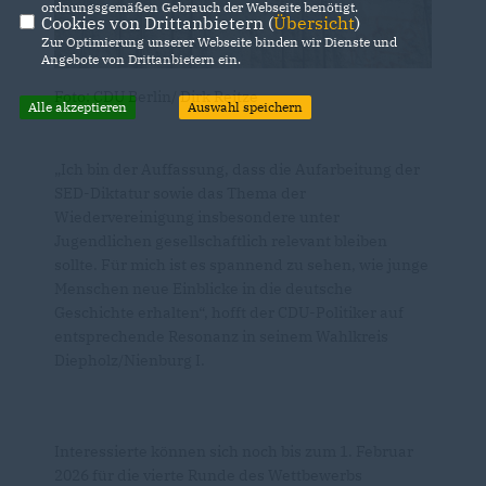
ordnungsgemäßen Gebrauch der Webseite benötigt.
Cookies von Drittanbietern (
Übersicht
)
Zur Optimierung unserer Webseite binden wir Dienste und
Angebote von Drittanbietern ein.
Foto: CDU Berlin/ Dirk Reitze
Alle akzeptieren
Auswahl speichern
Ich bin der Auffassung, dass die Aufarbeitung der
SED-Diktatur sowie das Thema der
Wiedervereinigung insbesondere unter
Jugendlichen gesellschaftlich relevant bleiben
sollte. Für mich ist es spannend zu sehen, wie junge
Menschen neue Einblicke in die deutsche
Geschichte erhalten“, hofft der CDU-Politiker auf
entsprechende Resonanz in seinem Wahlkreis
Diepholz/Nienburg I.
Interessierte können sich noch bis zum 1. Februar
2026 für die vierte Runde des Wettbewerbs