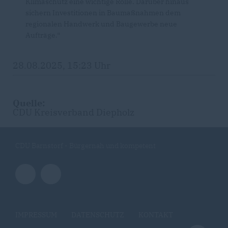
Klimaschutz eine wichtige Rolle. Darüber hinaus
sichern Investitionen in Baumaßnahmen dem
regionalen Handwerk und Baugewerbe neue
Aufträge.“
28.08.2025, 15:23 Uhr
Quelle:
CDU Kreisverband Diepholz
CDU Barnstorf - Bürgernah und kompetent
IMPRESSUM
DATENSCHUTZ
KONTAKT