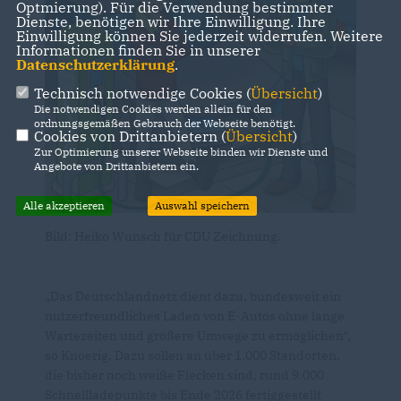
Optmierung). Für die Verwendung bestimmter
Dienste, benötigen wir Ihre Einwilligung. Ihre
Einwilligung können Sie jederzeit widerrufen. Weitere
Informationen finden Sie in unserer
Datenschutzerklärung
.
Technisch notwendige Cookies (
Übersicht
)
Die notwendigen Cookies werden allein für den
ordnungsgemäßen Gebrauch der Webseite benötigt.
Cookies von Drittanbietern (
Übersicht
)
Zur Optimierung unserer Webseite binden wir Dienste und
Angebote von Drittanbietern ein.
Alle akzeptieren
Auswahl speichern
Bild: Heiko Wunsch für CDU Zeichnung.
Das Deutschlandnetz dient dazu, bundesweit ein
nutzerfreundliches Laden von E-Autos ohne lange
Wartezeiten und größere Umwege zu ermöglichen“,
so Knoerig. Dazu sollen an über 1.000 Standorten,
die bisher noch weiße Flecken sind, rund 9.000
Schnellladepunkte bis Ende 2026 fertiggestellt