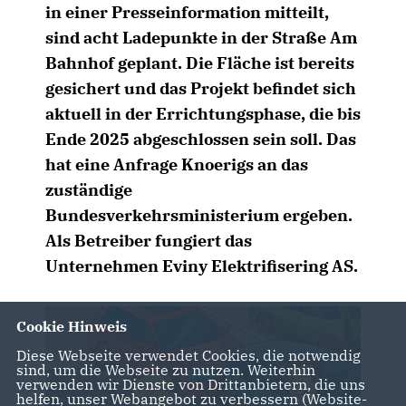
in einer Presseinformation mitteilt,
sind acht Ladepunkte in der Straße Am
Bahnhof geplant. Die Fläche ist bereits
gesichert und das Projekt befindet sich
aktuell in der Errichtungsphase, die bis
Ende 2025 abgeschlossen sein soll. Das
hat eine Anfrage Knoerigs an das
zuständige
Bundesverkehrsministerium ergeben.
Als Betreiber fungiert das
Unternehmen Eviny Elektrifisering AS.
Cookie Hinweis
Diese Webseite verwendet Cookies, die notwendig
sind, um die Webseite zu nutzen. Weiterhin
verwenden wir Dienste von Drittanbietern, die uns
helfen, unser Webangebot zu verbessern (Website-