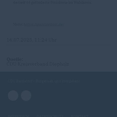
derzeit 44 geförderte Standorte im Wahlkreis.
Mehr:
https://standorttool.de/
16.07.2025, 11:24 Uhr
Quelle:
CDU Kreisverband Diepholz
CDU Barnstorf - Bürgernah und kompetent
IMPRESSUM
DATENSCHUTZ
KONTAKT