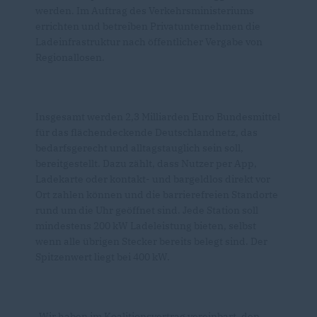
werden. Im Auftrag des Verkehrsministeriums
errichten und betreiben Privatunternehmen die
Ladeinfrastruktur nach öffentlicher Vergabe von
Regionallosen.
Insgesamt werden 2,3 Milliarden Euro Bundesmittel
für das flächendeckende Deutschlandnetz, das
bedarfsgerecht und alltagstauglich sein soll,
bereitgestellt. Dazu zählt, dass Nutzer per App,
Ladekarte oder kontakt- und bargeldlos direkt vor
Ort zahlen können und die barrierefreien Standorte
rund um die Uhr geöffnet sind. Jede Station soll
mindestens 200 kW Ladeleistung bieten, selbst
wenn alle übrigen Stecker bereits belegt sind. Der
Spitzenwert liegt bei 400 kW.
Wir haben im Koalitionsvertrag vereinbart, den