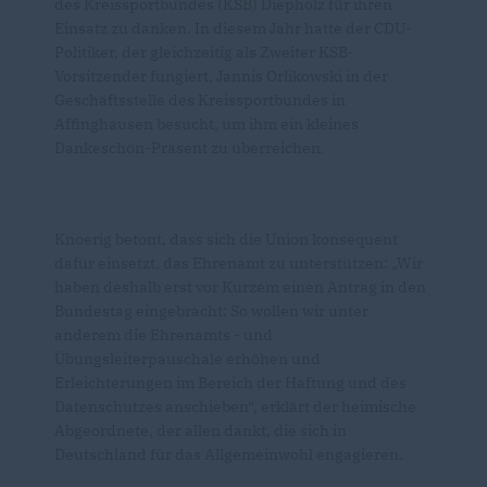
des Kreissportbundes (KSB) Diepholz für ihren
Einsatz zu danken. In diesem Jahr hatte der CDU-
Politiker, der gleichzeitig als Zweiter KSB-
Vorsitzender fungiert, Jannis Orlikowski in der
Geschäftsstelle des Kreissportbundes in
Affinghausen besucht, um ihm ein kleines
Dankeschön-Präsent zu überreichen.
Knoerig betont, dass sich die Union konsequent
dafür einsetzt, das Ehrenamt zu unterstützen: „Wir
haben deshalb erst vor Kurzem einen Antrag in den
Bundestag eingebracht: So wollen wir unter
anderem die Ehrenamts - und
Übungsleiterpauschale erhöhen und
Erleichterungen im Bereich der Haftung und des
Datenschutzes anschieben“, erklärt der heimische
Abgeordnete, der allen dankt, die sich in
Deutschland für das Allgemeinwohl engagieren.