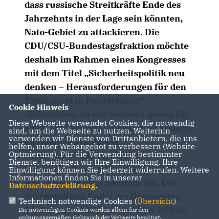
dass russische Streitkräfte Ende des
Jahrzehnts in der Lage sein könnten,
Nato-Gebiet zu attackieren. Die
CDU/CSU-Bundestagsfraktion möchte
deshalb im Rahmen eines Kongresses
mit dem Titel „Sicherheitspolitik neu
denken – Herausforderungen für den
Zivilschutz in Deutschland“
Cookie Hinweis
diskutieren, ob wir resilient genug für
Diese Webseite verwendet Cookies, die notwendig
solch ein Szenario wären. Interessierte
sind, um die Webseite zu nutzen. Weiterhin
verwenden wir Dienste von Drittanbietern, die uns
aus seinem Wahlkreis
helfen, unser Webangebot zu verbessern (Website-
Optmierung). Für die Verwendung bestimmter
Diepholz/Nienburg I lädt der
Dienste, benötigen wir Ihre Einwilligung. Ihre
heimische Bundestagsabgeordnete
Einwilligung können Sie jederzeit widerrufen. Weitere
Informationen finden Sie in unserer
Axel Knoerig dazu herzlich ein. Die
Datenschutzerklärung
.
Veranstaltung findet am Donnerstag,
Technisch notwendige Cookies (
Übersicht
)
14. November 2024, von 17 bis 19 Uhr
Die notwendigen Cookies werden allein für den
ordnungsgemäßen Gebrauch der Webseite benötigt.