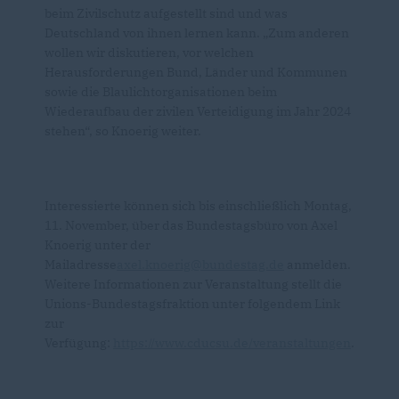
beim Zivilschutz aufgestellt sind und was
Deutschland von ihnen lernen kann. „Zum anderen
wollen wir diskutieren, vor welchen
Herausforderungen Bund, Länder und Kommunen
sowie die Blaulichtorganisationen beim
Wiederaufbau der zivilen Verteidigung im Jahr 2024
stehen“, so Knoerig weiter.
Interessierte können sich bis einschließlich Montag,
11. November, über das Bundestagsbüro von Axel
Knoerig unter der
Mailadresse
axel.knoerig@bundestag.de
anmelden.
Weitere Informationen zur Veranstaltung stellt die
Unions-Bundestagsfraktion unter folgendem Link
zur
Verfügung:
https://www.cducsu.de/veranstaltungen
.