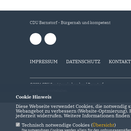
CDU Barnstorf - Bürgernah und kompetent
IMPRESSUM
DATENSCHUTZ
KONTAKT
@2026 CDU Samtgemeindeverband Barnstorf
Alle Rechte vorbehalten.
Cookie Hinweis
Diese Webseite verwendet Cookies, die notwendig si
Webangebot zu verbessern (Website-Optmierung). Fü
jederzeit widerrufen. Weitere Informationen finden
Technisch notwendige Cookies (
Übersicht
)
Die notwendigen Cookies werden allein für den ordnungsgemäßen 